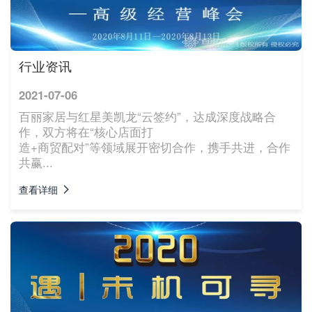
行业资讯
2021-07-06
百丽家居与红星美凯龙“云签约”，达成深度战略合
作，双方将在“核心店面打
造+商贸配对”等领域展开密切合作，携手共进，合作
共赢...
查看详细