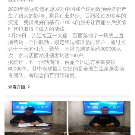
2020年新冠疫情的爆发对中国和全球的政治经济都产
生了很大的影响，家具行业亦然。百丽经过20多年的
沉淀，凭借良好的基石+100%的服务让百丽在后疫情
时代也取得了傲人的成绩。
4月29日，为迎接五一大促，百丽落地了一场线上直
播营销，全国联动，锁定终端精准意向客户，通过长
达十一天的引流、聚势，直播总浏览量约300000人
次，参与店面精准锁客均达100户。
据统计，五一活动期间，百丽全国总订单量突破
60000单。其中表现最为突出的是全国主流家居卖场
有团队、有理念的百丽经销商。
查看详细