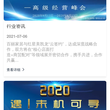
行业资讯
2021-07-06
百丽家居与红星美凯龙“云签约”，达成深度战略合
作，双方将在“核心店面打
造+商贸配对”等领域展开密切合作，携手共进，合作
共赢...
查看详细