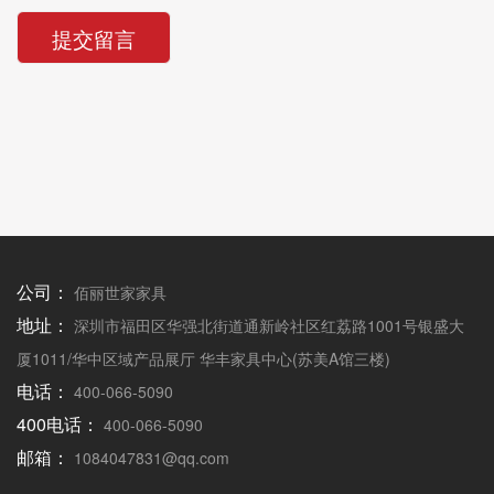
提交留言
公司：
佰丽世家家具
地址：
深圳市福田区华强北街道通新岭社区红荔路1001号银盛大
厦1011/华中区域产品展厅 华丰家具中心(苏美A馆三楼)
电话：
400-066-5090
400电话：
400-066-5090
邮箱：
1084047831@qq.com