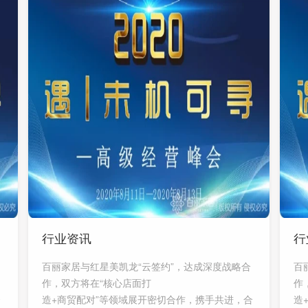
行业资讯
行
百丽家居与红星美凯龙“云签约”，达成深度战略合
百
作，双方将在“核心店面打
作
合
造+商贸配对”等领域展开密切合作，携手共进，合
造